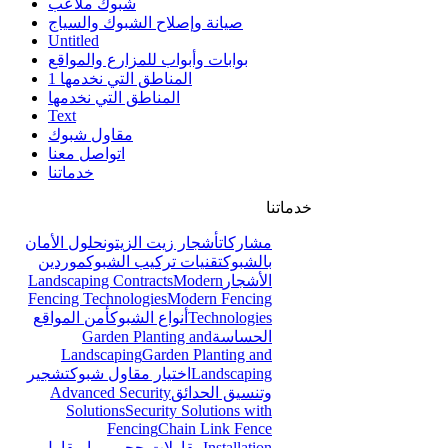
شبوك ملاعب
صيانة وإصلاح الشبوك والسياج
Untitled
بوابات وأبواب للمزارع والمواقع
المناطق التي نخدمها 1
المناطق التي نخدمها
Text
مقاول شبوك
اتواصل معنا
خدماتنا
خدماتنا
مشاركات
أشجار زيت الزيتون
حلول الأمان
بالشبوك
تقنيات تركيب الشبوك
موردين
الأشجار
Modern
Landscaping Contracts
Fencing Technologies
Modern Fencing
Technologies
أنواع الشبوك
أمن المواقع
الحساسة
Garden Planting and
Landscaping
Garden Planting and
Landscaping
اختيار مقاول شبوك
تشجير
وتنسيق الحدائق
Advanced Security
Solutions
Security Solutions with
Fencing
Chain Link Fence
Installation
مقاولات حجر ربراب
مقاول