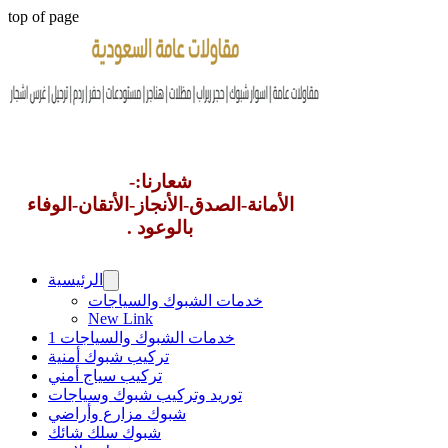
top of page
شعارنا:-
الأمانة-الصدق-الأنجاز-الأتقان-الوفاء
بالوعود .
الرئيسية
خدمات الشبوك والسياجات
New Link
خدمات الشبوك والسياجات 1
تركيب شبوك أمنية
تركيب سياج أمني
توريد وتركيب شبوك وسياجات
شبوك مزارع وأراضي
شبوك سلك شائك