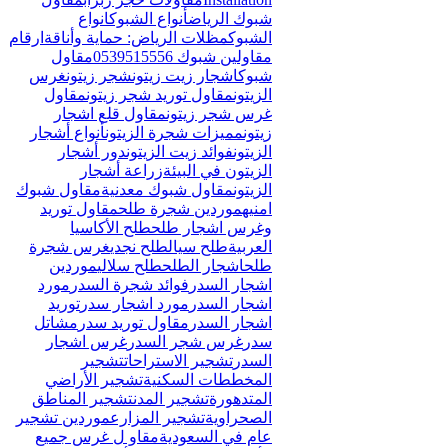
Γ
شبوك الرياض
أنواع الشبوك
انواع
الشبوك
مظلات الرياض: حماية وأناقة
ارقام
مقاولين شبوك 0539515556
مقاول
شبوك
اشجار زيت زيتون
شجر زيتون
غرس
الزيتون
مقاول توريد شجر زيتون
مقاول
غرس شجر زيتون
مقاول قلع اشجار
زيتون
مميزات شجرة الزيتون
أنواع أشجار
الزيتون
فوائد زيت الزيتون
دور أشجار
الزيتون في البيئة
زراعة أشجار
الزيتون
مقاول شبوك معدنية
مقاول شبوك
امنيه
موردين شجرة طلح
مقاول توريد
وغرس اشجار طلح
طلح الأكاسيا
العربية
طلح سيال
طلح نجدي
غرس شجرة
طلح
اشجار الطلح
طلح سلالي
موردين
اشجار السدر
فوائد شجرة السدر
مورد
اشجار السدر
مورد اشجار سدر
توريد
اشجار السدر
مقاول توريد سدر
مشاتل
سدر
غرس شجر السدر
غرس اشجار
السدر
تشجير الاستراحات
تشجير
المخططات السكنية
تشجير الأراضي
المتدهورة
تشجير المدن
تشجير المناطق
الصحراوية
تشجير المزارع
موردين تشجير
عام في السعودية
مقاو ل غرس جميع