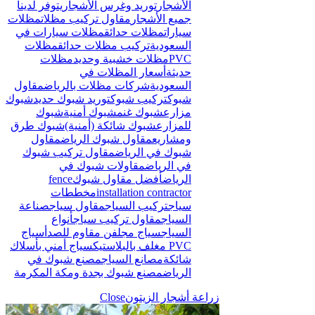
الأشجار
توريد وغرس الأشجار
يتوفر لدينا
جميع الأشجار
مقاول تركيب مظلات
مظلات
سيارات
مظلات حدائق
مظلات سيارات في
السعودية
تركيب مظلات حدائق
مظلات
PVC
مظلات خشبية وحديد
مظلات
حديثة
أسعار المظلات في
السعودية
شركات مظلات بالرياض
مقاول
شبوك
تركيب شبوك
توريد شبوك حديد
شبوك
مزارع
شبوك غنم
شبوك أمنية
شبوك
للمزارع
شبوك شائكة (أمنية)
شبوك طرق
ومشاريع
مقاول شبوك الرياض
مقاول
شبوك في الرياض
مقاول تركيب شبوك
في الرياض
مقاولات شبوك في
الرياض
أفضل مقاول شبوك
fence
installation contractor
مخططات
سياج
تركيب السياج
مقاول سياج
صناعة
السياج
مقاول تركيب سياج
أنواع
السياج
سياج مجلفن مقاوم للصدأ
سياج
PVC مغلف بالبلاستيك
سياج أمني بأسلاك
شائكة
مصانع السياج
مصنع شبوك في
الرياض
مصنع شبوك بجدة ومكة المكرمة
زراعة أشجار الزيتون
Close