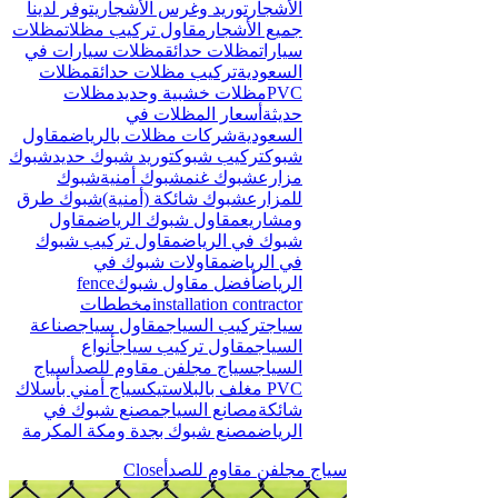
الأشجار
توريد وغرس الأشجار
يتوفر لدينا
جميع الأشجار
مقاول تركيب مظلات
مظلات
سيارات
مظلات حدائق
مظلات سيارات في
السعودية
تركيب مظلات حدائق
مظلات
PVC
مظلات خشبية وحديد
مظلات
حديثة
أسعار المظلات في
السعودية
شركات مظلات بالرياض
مقاول
شبوك
تركيب شبوك
توريد شبوك حديد
شبوك
مزارع
شبوك غنم
شبوك أمنية
شبوك
للمزارع
شبوك شائكة (أمنية)
شبوك طرق
ومشاريع
مقاول شبوك الرياض
مقاول
شبوك في الرياض
مقاول تركيب شبوك
في الرياض
مقاولات شبوك في
الرياض
أفضل مقاول شبوك
fence
installation contractor
مخططات
سياج
تركيب السياج
مقاول سياج
صناعة
السياج
مقاول تركيب سياج
أنواع
السياج
سياج مجلفن مقاوم للصدأ
سياج
PVC مغلف بالبلاستيك
سياج أمني بأسلاك
شائكة
مصانع السياج
مصنع شبوك في
الرياض
مصنع شبوك بجدة ومكة المكرمة
سياج مجلفن مقاوم للصدأ
Close