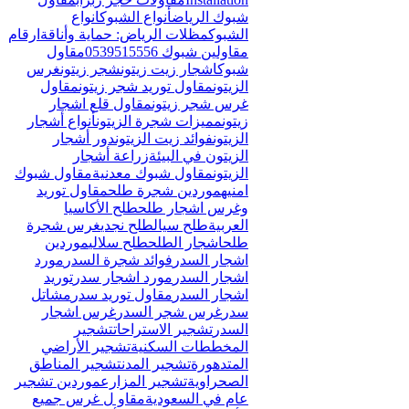
Γ
شبوك الرياض
أنواع الشبوك
انواع
الشبوك
مظلات الرياض: حماية وأناقة
ارقام
مقاولين شبوك 0539515556
مقاول
شبوك
اشجار زيت زيتون
شجر زيتون
غرس
الزيتون
مقاول توريد شجر زيتون
مقاول
غرس شجر زيتون
مقاول قلع اشجار
زيتون
مميزات شجرة الزيتون
أنواع أشجار
الزيتون
فوائد زيت الزيتون
دور أشجار
الزيتون في البيئة
زراعة أشجار
الزيتون
مقاول شبوك معدنية
مقاول شبوك
امنيه
موردين شجرة طلح
مقاول توريد
وغرس اشجار طلح
طلح الأكاسيا
العربية
طلح سيال
طلح نجدي
غرس شجرة
طلح
اشجار الطلح
طلح سلالي
موردين
اشجار السدر
فوائد شجرة السدر
مورد
اشجار السدر
مورد اشجار سدر
توريد
اشجار السدر
مقاول توريد سدر
مشاتل
سدر
غرس شجر السدر
غرس اشجار
السدر
تشجير الاستراحات
تشجير
المخططات السكنية
تشجير الأراضي
المتدهورة
تشجير المدن
تشجير المناطق
الصحراوية
تشجير المزارع
موردين تشجير
عام في السعودية
مقاو ل غرس جميع