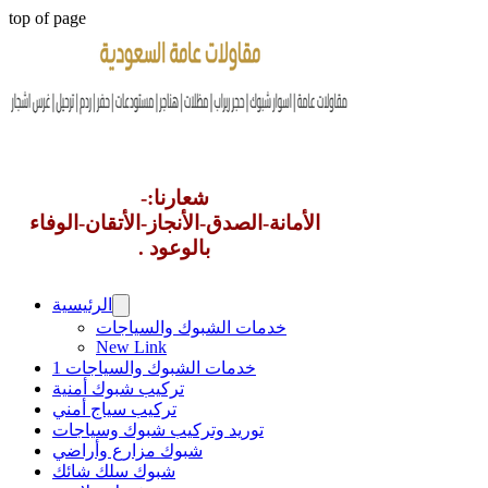
top of page
شعارنا:-
الأمانة-الصدق-الأنجاز-الأتقان-الوفاء
بالوعود .
الرئيسية
خدمات الشبوك والسياجات
New Link
خدمات الشبوك والسياجات 1
تركيب شبوك أمنية
تركيب سياج أمني
توريد وتركيب شبوك وسياجات
شبوك مزارع وأراضي
شبوك سلك شائك