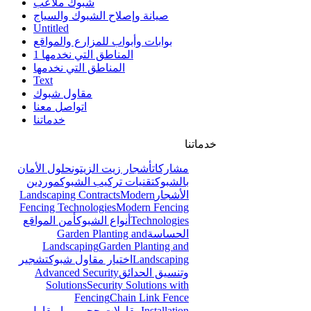
شبوك ملاعب
صيانة وإصلاح الشبوك والسياج
Untitled
بوابات وأبواب للمزارع والمواقع
المناطق التي نخدمها 1
المناطق التي نخدمها
Text
مقاول شبوك
اتواصل معنا
خدماتنا
خدماتنا
مشاركات
أشجار زيت الزيتون
حلول الأمان
بالشبوك
تقنيات تركيب الشبوك
موردين
الأشجار
Modern
Landscaping Contracts
Fencing Technologies
Modern Fencing
Technologies
أنواع الشبوك
أمن المواقع
الحساسة
Garden Planting and
Landscaping
Garden Planting and
Landscaping
اختيار مقاول شبوك
تشجير
وتنسيق الحدائق
Advanced Security
Solutions
Security Solutions with
Fencing
Chain Link Fence
Installation
مقاولات حجر ربراب
مقاول