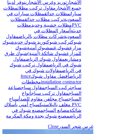
الأشجار
توريد وغرس الأشجار
يتوفر لدينا
جميع الأشجار
مقاول تركيب مظلات
مظلات
سيارات
مظلات حدائق
مظلات سيارات في
السعودية
تركيب مظلات حدائق
مظلات
PVC
مظلات خشبية وحديد
مظلات
حديثة
أسعار المظلات في
السعودية
شركات مظلات بالرياض
مقاول
شبوك
تركيب شبوك
توريد شبوك حديد
شبوك
مزارع
شبوك غنم
شبوك أمنية
شبوك
للمزارع
شبوك شائكة (أمنية)
شبوك طرق
ومشاريع
مقاول شبوك الرياض
مقاول
شبوك في الرياض
مقاول تركيب شبوك
في الرياض
مقاولات شبوك في
الرياض
أفضل مقاول شبوك
fence
installation contractor
مخططات
سياج
تركيب السياج
مقاول سياج
صناعة
السياج
مقاول تركيب سياج
أنواع
السياج
سياج مجلفن مقاوم للصدأ
سياج
PVC مغلف بالبلاستيك
سياج أمني بأسلاك
شائكة
مصانع السياج
مصنع شبوك في
الرياض
مصنع شبوك بجدة ومكة المكرمة
غرس شجر السدر
Close