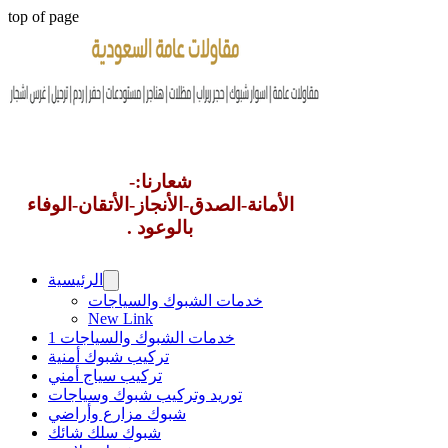
top of page
شعارنا:-
الأمانة-الصدق-الأنجاز-الأتقان-الوفاء
بالوعود .
الرئيسية
خدمات الشبوك والسياجات
New Link
خدمات الشبوك والسياجات 1
تركيب شبوك أمنية
تركيب سياج أمني
توريد وتركيب شبوك وسياجات
شبوك مزارع وأراضي
شبوك سلك شائك