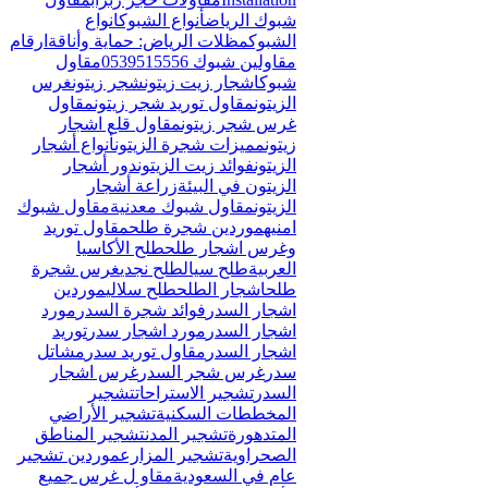
Γ
شبوك الرياض
أنواع الشبوك
انواع
الشبوك
مظلات الرياض: حماية وأناقة
ارقام
مقاولين شبوك 0539515556
مقاول
شبوك
اشجار زيت زيتون
شجر زيتون
غرس
الزيتون
مقاول توريد شجر زيتون
مقاول
غرس شجر زيتون
مقاول قلع اشجار
زيتون
مميزات شجرة الزيتون
أنواع أشجار
الزيتون
فوائد زيت الزيتون
دور أشجار
الزيتون في البيئة
زراعة أشجار
الزيتون
مقاول شبوك معدنية
مقاول شبوك
امنيه
موردين شجرة طلح
مقاول توريد
وغرس اشجار طلح
طلح الأكاسيا
العربية
طلح سيال
طلح نجدي
غرس شجرة
طلح
اشجار الطلح
طلح سلالي
موردين
اشجار السدر
فوائد شجرة السدر
مورد
اشجار السدر
مورد اشجار سدر
توريد
اشجار السدر
مقاول توريد سدر
مشاتل
سدر
غرس شجر السدر
غرس اشجار
السدر
تشجير الاستراحات
تشجير
المخططات السكنية
تشجير الأراضي
المتدهورة
تشجير المدن
تشجير المناطق
الصحراوية
تشجير المزارع
موردين تشجير
عام في السعودية
مقاو ل غرس جميع