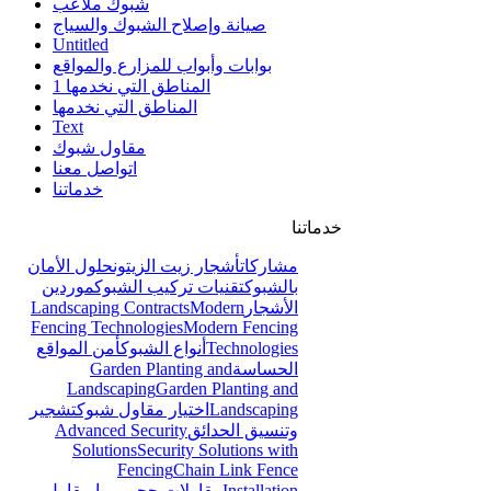
شبوك ملاعب
صيانة وإصلاح الشبوك والسياج
Untitled
بوابات وأبواب للمزارع والمواقع
المناطق التي نخدمها 1
المناطق التي نخدمها
Text
مقاول شبوك
اتواصل معنا
خدماتنا
خدماتنا
مشاركات
أشجار زيت الزيتون
حلول الأمان
بالشبوك
تقنيات تركيب الشبوك
موردين
الأشجار
Modern
Landscaping Contracts
Fencing Technologies
Modern Fencing
Technologies
أنواع الشبوك
أمن المواقع
الحساسة
Garden Planting and
Landscaping
Garden Planting and
Landscaping
اختيار مقاول شبوك
تشجير
وتنسيق الحدائق
Advanced Security
Solutions
Security Solutions with
Fencing
Chain Link Fence
Installation
مقاولات حجر ربراب
مقاول