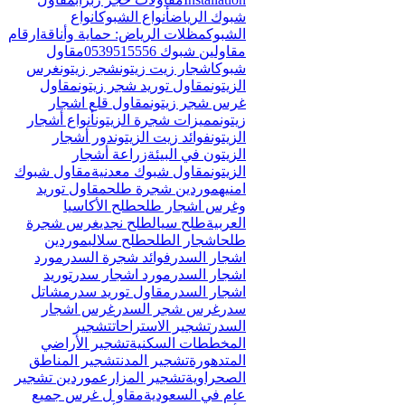
Γ
شبوك الرياض
أنواع الشبوك
انواع
الشبوك
مظلات الرياض: حماية وأناقة
ارقام
مقاولين شبوك 0539515556
مقاول
شبوك
اشجار زيت زيتون
شجر زيتون
غرس
الزيتون
مقاول توريد شجر زيتون
مقاول
غرس شجر زيتون
مقاول قلع اشجار
زيتون
مميزات شجرة الزيتون
أنواع أشجار
الزيتون
فوائد زيت الزيتون
دور أشجار
الزيتون في البيئة
زراعة أشجار
الزيتون
مقاول شبوك معدنية
مقاول شبوك
امنيه
موردين شجرة طلح
مقاول توريد
وغرس اشجار طلح
طلح الأكاسيا
العربية
طلح سيال
طلح نجدي
غرس شجرة
طلح
اشجار الطلح
طلح سلالي
موردين
اشجار السدر
فوائد شجرة السدر
مورد
اشجار السدر
مورد اشجار سدر
توريد
اشجار السدر
مقاول توريد سدر
مشاتل
سدر
غرس شجر السدر
غرس اشجار
السدر
تشجير الاستراحات
تشجير
المخططات السكنية
تشجير الأراضي
المتدهورة
تشجير المدن
تشجير المناطق
الصحراوية
تشجير المزارع
موردين تشجير
عام في السعودية
مقاو ل غرس جميع