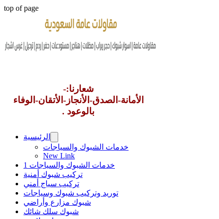
top of page
شعارنا:-
الأمانة-الصدق-الأنجاز-الأتقان-الوفاء
بالوعود .
الرئيسية
خدمات الشبوك والسياجات
New Link
خدمات الشبوك والسياجات 1
تركيب شبوك أمنية
تركيب سياج أمني
توريد وتركيب شبوك وسياجات
شبوك مزارع وأراضي
شبوك سلك شائك