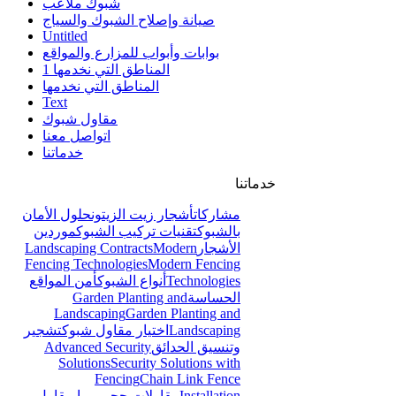
شبوك ملاعب
صيانة وإصلاح الشبوك والسياج
Untitled
بوابات وأبواب للمزارع والمواقع
المناطق التي نخدمها 1
المناطق التي نخدمها
Text
مقاول شبوك
اتواصل معنا
خدماتنا
خدماتنا
مشاركات
أشجار زيت الزيتون
حلول الأمان
بالشبوك
تقنيات تركيب الشبوك
موردين
الأشجار
Modern
Landscaping Contracts
Fencing Technologies
Modern Fencing
Technologies
أنواع الشبوك
أمن المواقع
الحساسة
Garden Planting and
Landscaping
Garden Planting and
Landscaping
اختيار مقاول شبوك
تشجير
وتنسيق الحدائق
Advanced Security
Solutions
Security Solutions with
Fencing
Chain Link Fence
Installation
مقاولات حجر ربراب
مقاول