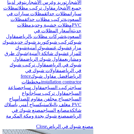
الأشجار
توريد وغرس الأشجار
يتوفر لدينا
جميع الأشجار
مقاول تركيب مظلات
مظلات
سيارات
مظلات حدائق
مظلات سيارات في
السعودية
تركيب مظلات حدائق
مظلات
PVC
مظلات خشبية وحديد
مظلات
حديثة
أسعار المظلات في
السعودية
شركات مظلات بالرياض
مقاول
شبوك
تركيب شبوك
توريد شبوك حديد
شبوك
مزارع
شبوك غنم
شبوك أمنية
شبوك
للمزارع
شبوك شائكة (أمنية)
شبوك طرق
ومشاريع
مقاول شبوك الرياض
مقاول
شبوك في الرياض
مقاول تركيب شبوك
في الرياض
مقاولات شبوك في
الرياض
أفضل مقاول شبوك
fence
installation contractor
مخططات
سياج
تركيب السياج
مقاول سياج
صناعة
السياج
مقاول تركيب سياج
أنواع
السياج
سياج مجلفن مقاوم للصدأ
سياج
PVC مغلف بالبلاستيك
سياج أمني بأسلاك
شائكة
مصانع السياج
مصنع شبوك في
الرياض
مصنع شبوك بجدة ومكة المكرمة
مصنع شبوك في الرياض
Close