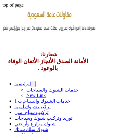
top of page
شعارنا:-
الأمانة-الصدق-الأنجاز-الأتقان-الوفاء
بالوعود .
الرئيسية
خدمات الشبوك والسياجات
New Link
خدمات الشبوك والسياجات 1
تركيب شبوك أمنية
تركيب سياج أمني
توريد وتركيب شبوك وسياجات
شبوك مزارع وأراضي
شبوك سلك شائك