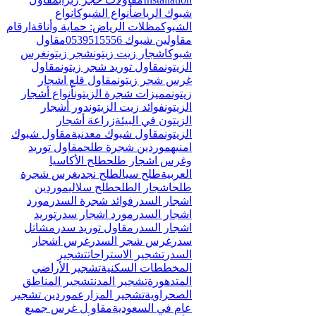
Γ
شبوك الرياض
أنواع الشبوك
انواع
الشبوك
مظلات الرياض: حماية وأناقة
ارقام
مقاولين شبوك 0539515556
مقاول
شبوك
اشجار زيت زيتون
شجر زيتون
غرس
الزيتون
مقاول توريد شجر زيتون
مقاول
غرس شجر زيتون
مقاول قلع اشجار
زيتون
مميزات شجرة الزيتون
أنواع أشجار
الزيتون
فوائد زيت الزيتون
دور أشجار
الزيتون في البيئة
زراعة أشجار
الزيتون
مقاول شبوك معدنية
مقاول شبوك
امنيه
موردين شجرة طلح
مقاول توريد
وغرس اشجار طلح
طلح الأكاسيا
العربية
طلح سيال
طلح نجدي
غرس شجرة
طلح
اشجار الطلح
طلح سلالي
موردين
اشجار السدر
فوائد شجرة السدر
مورد
اشجار السدر
مورد اشجار سدر
توريد
اشجار السدر
مقاول توريد سدر
مشاتل
سدر
غرس شجر السدر
غرس اشجار
السدر
تشجير الاستراحات
تشجير
المخططات السكنية
تشجير الأراضي
المتدهورة
تشجير المدن
تشجير المناطق
الصحراوية
تشجير المزارع
موردين تشجير
عام في السعودية
مقاو ل غرس جميع