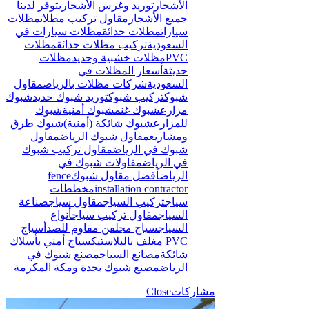
الأشجار
توريد وغرس الأشجار
يتوفر لدينا
جميع الأشجار
مقاول تركيب مظلات
مظلات
سيارات
مظلات حدائق
مظلات سيارات في
السعودية
تركيب مظلات حدائق
مظلات
PVC
مظلات خشبية وحديد
مظلات
حديثة
أسعار المظلات في
السعودية
شركات مظلات بالرياض
مقاول
شبوك
تركيب شبوك
توريد شبوك حديد
شبوك
مزارع
شبوك غنم
شبوك أمنية
شبوك
للمزارع
شبوك شائكة (أمنية)
شبوك طرق
ومشاريع
مقاول شبوك الرياض
مقاول
شبوك في الرياض
مقاول تركيب شبوك
في الرياض
مقاولات شبوك في
الرياض
أفضل مقاول شبوك
fence
installation contractor
مخططات
سياج
تركيب السياج
مقاول سياج
صناعة
السياج
مقاول تركيب سياج
أنواع
السياج
سياج مجلفن مقاوم للصدأ
سياج
PVC مغلف بالبلاستيك
سياج أمني بأسلاك
شائكة
مصانع السياج
مصنع شبوك في
الرياض
مصنع شبوك بجدة ومكة المكرمة
مشاركات
Close