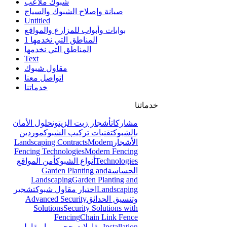
شبوك ملاعب
صيانة وإصلاح الشبوك والسياج
Untitled
بوابات وأبواب للمزارع والمواقع
المناطق التي نخدمها 1
المناطق التي نخدمها
Text
مقاول شبوك
اتواصل معنا
خدماتنا
خدماتنا
مشاركات
أشجار زيت الزيتون
حلول الأمان
بالشبوك
تقنيات تركيب الشبوك
موردين
الأشجار
Modern
Landscaping Contracts
Fencing Technologies
Modern Fencing
Technologies
أنواع الشبوك
أمن المواقع
الحساسة
Garden Planting and
Landscaping
Garden Planting and
Landscaping
اختيار مقاول شبوك
تشجير
وتنسيق الحدائق
Advanced Security
Solutions
Security Solutions with
Fencing
Chain Link Fence
Installation
مقاولات حجر ربراب
مقاول