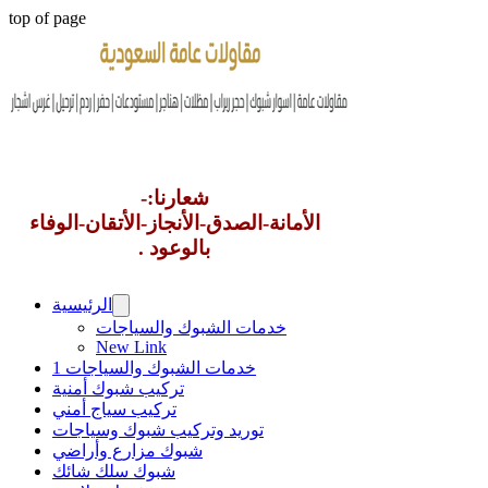
top of page
شعارنا:-
الأمانة-الصدق-الأنجاز-الأتقان-الوفاء
بالوعود .
الرئيسية
خدمات الشبوك والسياجات
New Link
خدمات الشبوك والسياجات 1
تركيب شبوك أمنية
تركيب سياج أمني
توريد وتركيب شبوك وسياجات
شبوك مزارع وأراضي
شبوك سلك شائك