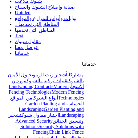
شبوك ملاعب
صيانة وإصلاح الشبوك والسياج
Untitled
بوابات وأبواب للمزارع والمواقع
المناطق التي نخدمها 1
المناطق التي نخدمها
Text
مقاول شبوك
اتواصل معنا
خدماتنا
خدماتنا
مشاركات
أشجار زيت الزيتون
حلول الأمان
بالشبوك
تقنيات تركيب الشبوك
موردين
الأشجار
Modern
Landscaping Contracts
Fencing Technologies
Modern Fencing
Technologies
أنواع الشبوك
أمن المواقع
الحساسة
Garden Planting and
Landscaping
Garden Planting and
Landscaping
اختيار مقاول شبوك
تشجير
وتنسيق الحدائق
Advanced Security
Solutions
Security Solutions with
Fencing
Chain Link Fence
Installation
مقاولات حجر ربراب
مقاول