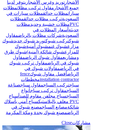
الأشجار
توريد وغرس الأشجار
يتوفر لدينا
جميع الأشجار
مقاول تركيب مظلات
مظلات
سيارات
مظلات حدائق
مظلات سيارات في
السعودية
تركيب مظلات حدائق
مظلات
PVC
مظلات خشبية وحديد
مظلات
حديثة
أسعار المظلات في
السعودية
شركات مظلات بالرياض
مقاول
شبوك
تركيب شبوك
توريد شبوك حديد
شبوك
مزارع
شبوك غنم
شبوك أمنية
شبوك
للمزارع
شبوك شائكة (أمنية)
شبوك طرق
ومشاريع
مقاول شبوك الرياض
مقاول
شبوك في الرياض
مقاول تركيب شبوك
في الرياض
مقاولات شبوك في
الرياض
أفضل مقاول شبوك
fence
installation contractor
مخططات
سياج
تركيب السياج
مقاول سياج
صناعة
السياج
مقاول تركيب سياج
أنواع
السياج
سياج مجلفن مقاوم للصدأ
سياج
PVC مغلف بالبلاستيك
سياج أمني بأسلاك
شائكة
مصانع السياج
مصنع شبوك في
الرياض
مصنع شبوك بجدة ومكة المكرمة
مشاركات
Close