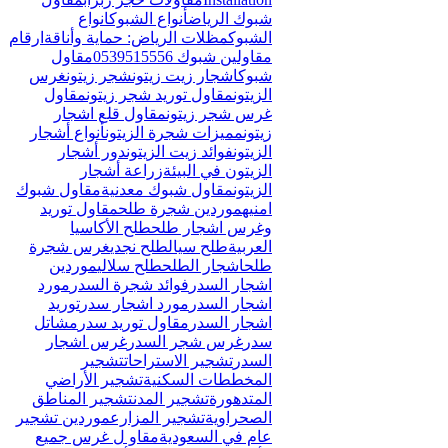
Γ
شبوك الرياض
أنواع الشبوك
انواع
الشبوك
مظلات الرياض: حماية وأناقة
ارقام
مقاولين شبوك 0539515556
مقاول
شبوك
اشجار زيت زيتون
شجر زيتون
غرس
الزيتون
مقاول توريد شجر زيتون
مقاول
غرس شجر زيتون
مقاول قلع اشجار
زيتون
مميزات شجرة الزيتون
أنواع أشجار
الزيتون
فوائد زيت الزيتون
دور أشجار
الزيتون في البيئة
زراعة أشجار
الزيتون
مقاول شبوك معدنية
مقاول شبوك
امنيه
موردين شجرة طلح
مقاول توريد
وغرس اشجار طلح
طلح الأكاسيا
العربية
طلح سيال
طلح نجدي
غرس شجرة
طلح
اشجار الطلح
طلح سلالي
موردين
اشجار السدر
فوائد شجرة السدر
مورد
اشجار السدر
مورد اشجار سدر
توريد
اشجار السدر
مقاول توريد سدر
مشاتل
سدر
غرس شجر السدر
غرس اشجار
السدر
تشجير الاستراحات
تشجير
المخططات السكنية
تشجير الأراضي
المتدهورة
تشجير المدن
تشجير المناطق
الصحراوية
تشجير المزارع
موردين تشجير
عام في السعودية
مقاو ل غرس جميع