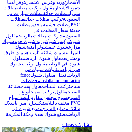
الأشجار
توريد وغرس الأشجار
يتوفر لدينا
جميع الأشجار
مقاول تركيب مظلات
مظلات
سيارات
مظلات حدائق
مظلات سيارات في
السعودية
تركيب مظلات حدائق
مظلات
PVC
مظلات خشبية وحديد
مظلات
حديثة
أسعار المظلات في
السعودية
شركات مظلات بالرياض
مقاول
شبوك
تركيب شبوك
توريد شبوك حديد
شبوك
مزارع
شبوك غنم
شبوك أمنية
شبوك
للمزارع
شبوك شائكة (أمنية)
شبوك طرق
ومشاريع
مقاول شبوك الرياض
مقاول
شبوك في الرياض
مقاول تركيب شبوك
في الرياض
مقاولات شبوك في
الرياض
أفضل مقاول شبوك
fence
installation contractor
مخططات
سياج
تركيب السياج
مقاول سياج
صناعة
السياج
مقاول تركيب سياج
أنواع
السياج
سياج مجلفن مقاوم للصدأ
سياج
PVC مغلف بالبلاستيك
سياج أمني بأسلاك
شائكة
مصانع السياج
مصنع شبوك في
الرياض
مصنع شبوك بجدة ومكة المكرمة
مشاركات
Close