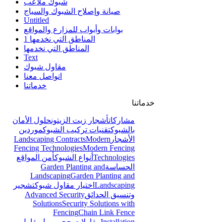
شبوك ملاعب
صيانة وإصلاح الشبوك والسياج
Untitled
بوابات وأبواب للمزارع والمواقع
المناطق التي نخدمها 1
المناطق التي نخدمها
Text
مقاول شبوك
اتواصل معنا
خدماتنا
خدماتنا
مشاركات
أشجار زيت الزيتون
حلول الأمان
بالشبوك
تقنيات تركيب الشبوك
موردين
الأشجار
Modern
Landscaping Contracts
Fencing Technologies
Modern Fencing
Technologies
أنواع الشبوك
أمن المواقع
الحساسة
Garden Planting and
Landscaping
Garden Planting and
Landscaping
اختيار مقاول شبوك
تشجير
وتنسيق الحدائق
Advanced Security
Solutions
Security Solutions with
Fencing
Chain Link Fence
Installation
مقاولات حجر ربراب
مقاول