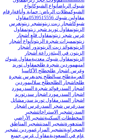
Γ
شبوك الرياض
أنواع الشبوك
انواع
الشبوك
مظلات الرياض: حماية وأناقة
ارقام
مقاولين شبوك 0539515556
مقاول
شبوك
اشجار زيت زيتون
شجر زيتون
غرس
الزيتون
مقاول توريد شجر زيتون
مقاول
غرس شجر زيتون
مقاول قلع اشجار
زيتون
مميزات شجرة الزيتون
أنواع أشجار
الزيتون
فوائد زيت الزيتون
دور أشجار
الزيتون في البيئة
زراعة أشجار
الزيتون
مقاول شبوك معدنية
مقاول شبوك
امنيه
موردين شجرة طلح
مقاول توريد
وغرس اشجار طلح
طلح الأكاسيا
العربية
طلح سيال
طلح نجدي
غرس شجرة
طلح
اشجار الطلح
طلح سلالي
موردين
اشجار السدر
فوائد شجرة السدر
مورد
اشجار السدر
مورد اشجار سدر
توريد
اشجار السدر
مقاول توريد سدر
مشاتل
سدر
غرس شجر السدر
غرس اشجار
السدر
تشجير الاستراحات
تشجير
المخططات السكنية
تشجير الأراضي
المتدهورة
تشجير المدن
تشجير المناطق
الصحراوية
تشجير المزارع
موردين تشجير
عام في السعودية
مقاو ل غرس جميع