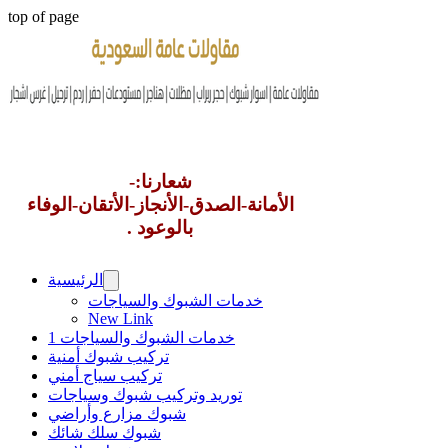
top of page
شعارنا:-
الأمانة-الصدق-الأنجاز-الأتقان-الوفاء
بالوعود .
الرئيسية
خدمات الشبوك والسياجات
New Link
خدمات الشبوك والسياجات 1
تركيب شبوك أمنية
تركيب سياج أمني
توريد وتركيب شبوك وسياجات
شبوك مزارع وأراضي
شبوك سلك شائك