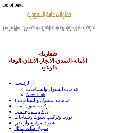
top of page
شعارنا:-
الأمانة-الصدق-الأنجاز-الأتقان-الوفاء
بالوعود .
الرئيسية
خدمات الشبوك والسياجات
New Link
خدمات الشبوك والسياجات 1
تركيب شبوك أمنية
تركيب سياج أمني
توريد وتركيب شبوك وسياجات
شبوك مزارع وأراضي
شبوك سلك شائك