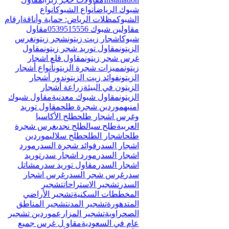
Γ
شبوك الرياض
أنواع الشبوك
انواع
الشبوك
مظلات الرياض: حماية وأناقة
ارقام
مقاولين شبوك 0539515556
مقاول
شبوك
اشجار زيت زيتون
شجر زيتون
غرس
الزيتون
مقاول توريد شجر زيتون
مقاول
غرس شجر زيتون
مقاول قلع اشجار
زيتون
مميزات شجرة الزيتون
أنواع أشجار
الزيتون
فوائد زيت الزيتون
دور أشجار
الزيتون في البيئة
زراعة أشجار
الزيتون
مقاول شبوك معدنية
مقاول شبوك
امنيه
موردين شجرة طلح
مقاول توريد
وغرس اشجار طلح
طلح الأكاسيا
العربية
طلح سيال
طلح نجدي
غرس شجرة
طلح
اشجار الطلح
طلح سلالي
موردين
اشجار السدر
فوائد شجرة السدر
مورد
اشجار السدر
مورد اشجار سدر
توريد
اشجار السدر
مقاول توريد سدر
مشاتل
سدر
غرس شجر السدر
غرس اشجار
السدر
تشجير الاستراحات
تشجير
المخططات السكنية
تشجير الأراضي
المتدهورة
تشجير المدن
تشجير المناطق
الصحراوية
تشجير المزارع
موردين تشجير
عام في السعودية
مقاو ل غرس جميع