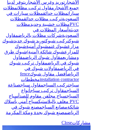
الأشجار
توريد وغرس الأشجار
يتوفر لدينا
جميع الأشجار
مقاول تركيب مظلات
مظلات
سيارات
مظلات حدائق
مظلات سيارات في
السعودية
تركيب مظلات حدائق
مظلات
PVC
مظلات خشبية وحديد
مظلات
حديثة
أسعار المظلات في
السعودية
شركات مظلات بالرياض
مقاول
شبوك
تركيب شبوك
توريد شبوك حديد
شبوك
مزارع
شبوك غنم
شبوك أمنية
شبوك
للمزارع
شبوك شائكة (أمنية)
شبوك طرق
ومشاريع
مقاول شبوك الرياض
مقاول
شبوك في الرياض
مقاول تركيب شبوك
في الرياض
مقاولات شبوك في
الرياض
أفضل مقاول شبوك
fence
installation contractor
مخططات
سياج
تركيب السياج
مقاول سياج
صناعة
السياج
مقاول تركيب سياج
أنواع
السياج
سياج مجلفن مقاوم للصدأ
سياج
PVC مغلف بالبلاستيك
سياج أمني بأسلاك
شائكة
مصانع السياج
مصنع شبوك في
الرياض
مصنع شبوك بجدة ومكة المكرمة
مشاركات
Close