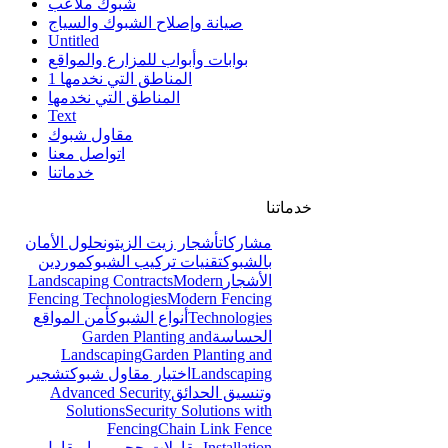
شبوك ملاعب
صيانة وإصلاح الشبوك والسياج
Untitled
بوابات وأبواب للمزارع والمواقع
المناطق التي نخدمها 1
المناطق التي نخدمها
Text
مقاول شبوك
اتواصل معنا
خدماتنا
خدماتنا
مشاركات
أشجار زيت الزيتون
حلول الأمان
بالشبوك
تقنيات تركيب الشبوك
موردين
الأشجار
Modern
Landscaping Contracts
Fencing Technologies
Modern Fencing
Technologies
أنواع الشبوك
أمن المواقع
الحساسة
Garden Planting and
Landscaping
Garden Planting and
Landscaping
اختيار مقاول شبوك
تشجير
وتنسيق الحدائق
Advanced Security
Solutions
Security Solutions with
Fencing
Chain Link Fence
Installation
مقاولات حجر ربراب
مقاول