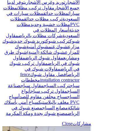
الأشجار
توريد وغرس الأشجار
يتوفر لدينا
جميع الأشجار
مقاول تركيب مظلات
مظلات
سيارات
مظلات حدائق
مظلات سيارات في
السعودية
تركيب مظلات حدائق
مظلات
PVC
مظلات خشبية وحديد
مظلات
حديثة
أسعار المظلات في
السعودية
شركات مظلات بالرياض
مقاول
شبوك
تركيب شبوك
توريد شبوك حديد
شبوك
مزارع
شبوك غنم
شبوك أمنية
شبوك
للمزارع
شبوك شائكة (أمنية)
شبوك طرق
ومشاريع
مقاول شبوك الرياض
مقاول
شبوك في الرياض
مقاول تركيب شبوك
في الرياض
مقاولات شبوك في
الرياض
أفضل مقاول شبوك
fence
installation contractor
مخططات
سياج
تركيب السياج
مقاول سياج
صناعة
السياج
مقاول تركيب سياج
أنواع
السياج
سياج مجلفن مقاوم للصدأ
سياج
PVC مغلف بالبلاستيك
سياج أمني بأسلاك
شائكة
مصانع السياج
مصنع شبوك في
الرياض
مصنع شبوك بجدة ومكة المكرمة
مشاركات
Close