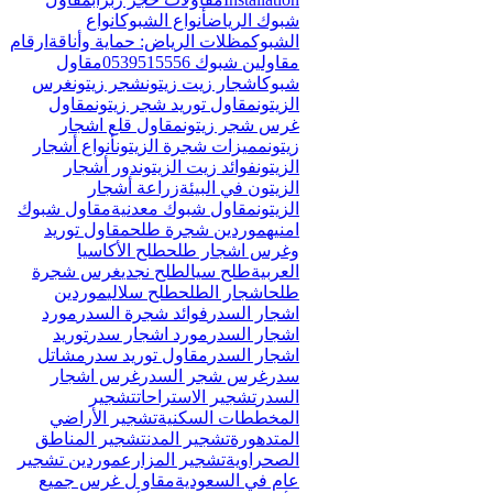
Γ
شبوك الرياض
أنواع الشبوك
انواع
الشبوك
مظلات الرياض: حماية وأناقة
ارقام
مقاولين شبوك 0539515556
مقاول
شبوك
اشجار زيت زيتون
شجر زيتون
غرس
الزيتون
مقاول توريد شجر زيتون
مقاول
غرس شجر زيتون
مقاول قلع اشجار
زيتون
مميزات شجرة الزيتون
أنواع أشجار
الزيتون
فوائد زيت الزيتون
دور أشجار
الزيتون في البيئة
زراعة أشجار
الزيتون
مقاول شبوك معدنية
مقاول شبوك
امنيه
موردين شجرة طلح
مقاول توريد
وغرس اشجار طلح
طلح الأكاسيا
العربية
طلح سيال
طلح نجدي
غرس شجرة
طلح
اشجار الطلح
طلح سلالي
موردين
اشجار السدر
فوائد شجرة السدر
مورد
اشجار السدر
مورد اشجار سدر
توريد
اشجار السدر
مقاول توريد سدر
مشاتل
سدر
غرس شجر السدر
غرس اشجار
السدر
تشجير الاستراحات
تشجير
المخططات السكنية
تشجير الأراضي
المتدهورة
تشجير المدن
تشجير المناطق
الصحراوية
تشجير المزارع
موردين تشجير
عام في السعودية
مقاو ل غرس جميع