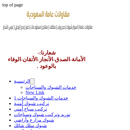
top of page
شعارنا:-
الأمانة-الصدق-الأنجاز-الأتقان-الوفاء
بالوعود .
الرئيسية
خدمات الشبوك والسياجات
New Link
خدمات الشبوك والسياجات 1
تركيب شبوك أمنية
تركيب سياج أمني
توريد وتركيب شبوك وسياجات
شبوك مزارع وأراضي
شبوك سلك شائك