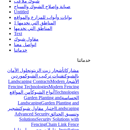
شبوك ملاعب
صيانة وإصلاح الشبوك والسياج
Untitled
بوابات وأبواب للمزارع والمواقع
المناطق التي نخدمها 1
المناطق التي نخدمها
Text
مقاول شبوك
اتواصل معنا
خدماتنا
خدماتنا
مشاركات
أشجار زيت الزيتون
حلول الأمان
بالشبوك
تقنيات تركيب الشبوك
موردين
الأشجار
Modern
Landscaping Contracts
Fencing Technologies
Modern Fencing
Technologies
أنواع الشبوك
أمن المواقع
الحساسة
Garden Planting and
Landscaping
Garden Planting and
Landscaping
اختيار مقاول شبوك
تشجير
وتنسيق الحدائق
Advanced Security
Solutions
Security Solutions with
Fencing
Chain Link Fence
Installation
مقاولات حجر ربراب
مقاول