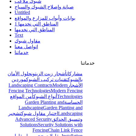
شبوك ملاعب
صيانة وإصلاح الشبوك والسياج
Untitled
بوابات وأبواب للمزارع والمواقع
المناطق التي نخدمها 1
المناطق التي نخدمها
Text
مقاول شبوك
اتواصل معنا
خدماتنا
خدماتنا
مشاركات
أشجار زيت الزيتون
حلول الأمان
بالشبوك
تقنيات تركيب الشبوك
موردين
الأشجار
Modern
Landscaping Contracts
Fencing Technologies
Modern Fencing
Technologies
أنواع الشبوك
أمن المواقع
الحساسة
Garden Planting and
Landscaping
Garden Planting and
Landscaping
اختيار مقاول شبوك
تشجير
وتنسيق الحدائق
Advanced Security
Solutions
Security Solutions with
Fencing
Chain Link Fence
Installation
مقاولات حجر ربراب
مقاول