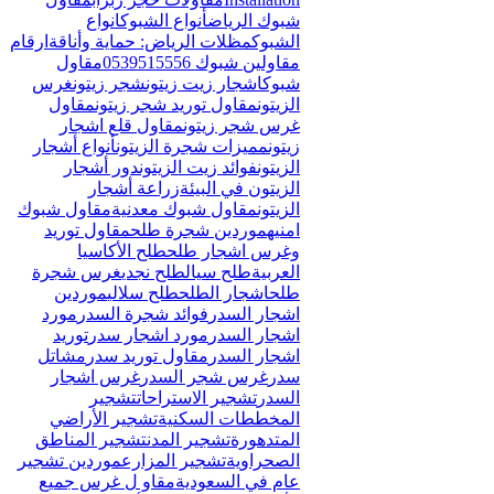
Γ
شبوك الرياض
أنواع الشبوك
انواع
الشبوك
مظلات الرياض: حماية وأناقة
ارقام
مقاولين شبوك 0539515556
مقاول
شبوك
اشجار زيت زيتون
شجر زيتون
غرس
الزيتون
مقاول توريد شجر زيتون
مقاول
غرس شجر زيتون
مقاول قلع اشجار
زيتون
مميزات شجرة الزيتون
أنواع أشجار
الزيتون
فوائد زيت الزيتون
دور أشجار
الزيتون في البيئة
زراعة أشجار
الزيتون
مقاول شبوك معدنية
مقاول شبوك
امنيه
موردين شجرة طلح
مقاول توريد
وغرس اشجار طلح
طلح الأكاسيا
العربية
طلح سيال
طلح نجدي
غرس شجرة
طلح
اشجار الطلح
طلح سلالي
موردين
اشجار السدر
فوائد شجرة السدر
مورد
اشجار السدر
مورد اشجار سدر
توريد
اشجار السدر
مقاول توريد سدر
مشاتل
سدر
غرس شجر السدر
غرس اشجار
السدر
تشجير الاستراحات
تشجير
المخططات السكنية
تشجير الأراضي
المتدهورة
تشجير المدن
تشجير المناطق
الصحراوية
تشجير المزارع
موردين تشجير
عام في السعودية
مقاو ل غرس جميع