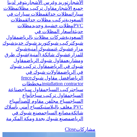
الأشجار
توريد وغرس الأشجار
يتوفر لدينا
جميع الأشجار
مقاول تركيب مظلات
مظلات
سيارات
مظلات حدائق
مظلات سيارات في
السعودية
تركيب مظلات حدائق
مظلات
PVC
مظلات خشبية وحديد
مظلات
حديثة
أسعار المظلات في
السعودية
شركات مظلات بالرياض
مقاول
شبوك
تركيب شبوك
توريد شبوك حديد
شبوك
مزارع
شبوك غنم
شبوك أمنية
شبوك
للمزارع
شبوك شائكة (أمنية)
شبوك طرق
ومشاريع
مقاول شبوك الرياض
مقاول
شبوك في الرياض
مقاول تركيب شبوك
في الرياض
مقاولات شبوك في
الرياض
أفضل مقاول شبوك
fence
installation contractor
مخططات
سياج
تركيب السياج
مقاول سياج
صناعة
السياج
مقاول تركيب سياج
أنواع
السياج
سياج مجلفن مقاوم للصدأ
سياج
PVC مغلف بالبلاستيك
سياج أمني بأسلاك
شائكة
مصانع السياج
مصنع شبوك في
الرياض
مصنع شبوك بجدة ومكة المكرمة
مشاركات
Close