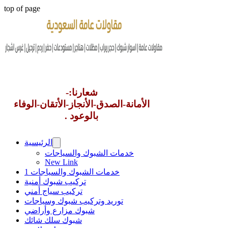
top of page
شعارنا:-
الأمانة-الصدق-الأنجاز-الأتقان-الوفاء
بالوعود .
الرئيسية
خدمات الشبوك والسياجات
New Link
خدمات الشبوك والسياجات 1
تركيب شبوك أمنية
تركيب سياج أمني
توريد وتركيب شبوك وسياجات
شبوك مزارع وأراضي
شبوك سلك شائك