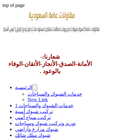
top of page
شعارنا:-
الأمانة-الصدق-الأنجاز-الأتقان-الوفاء
بالوعود .
الرئيسية
خدمات الشبوك والسياجات
New Link
خدمات الشبوك والسياجات 1
تركيب شبوك أمنية
تركيب سياج أمني
توريد وتركيب شبوك وسياجات
شبوك مزارع وأراضي
شبوك سلك شائك