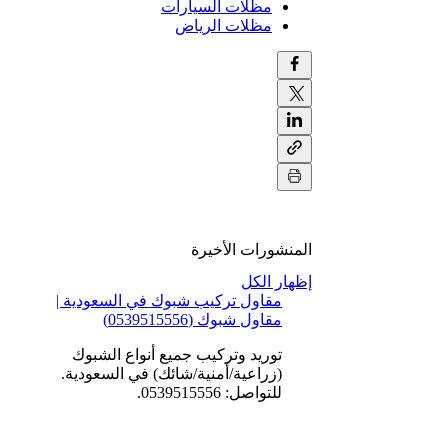
مظلات السيارات
مظلات الرياض
المنشورات الأخيرة
إظهار الكل
مقاول تركيب شبوك في السعودية |
مقاول شبوك (0539515556)
توريد وتركيب جميع أنواع الشبوك
(زراعية/أمنية/شائك) في السعودية.
للتواصل: 0539515556.