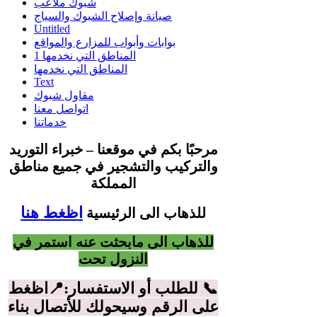
شبوك ملاعب
صيانة وإصلاح الشبوك والسياج
Untitled
بوابات وأبواب للمزارع والمواقع
المناطق التي نخدمها 1
المناطق التي نخدمها
Text
مقاول شبوك
اتواصل معنا
خدماتنا
مرحبًا بكم في موقعنا – خبراء التوريد
والتركيب والتشجير في جميع مناطق
المملكة
اظغط هنا
للذهاب الى الرئيسية
للذهاب الى مابحثت عنه استمر في
النزول تحت
📞 للطلب أو الاستفسار:📍اظغط
على الرقم وسيحولك للأتصال بناء