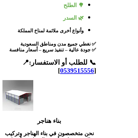
🌳 الطلح
🌿 السدر
وأنواع أخرى ملائمة لمناخ المملكة
✅ نغطي جميع مدن ومناطق السعودية
✅ جودة عالية – تنفيذ سريع – أسعار منافسة
📞 للطلب أو الاستفسار:📍
]
0539515556
[
بناء هناجر
نحن متخصصون في بناء الهناجر وتركيب