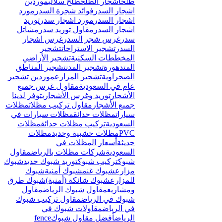
طلح
اشجار الطلح
طلح سلالي
موردين
اشجار السدر
فوائد شجرة السدر
مورد
اشجار السدر
مورد اشجار سدر
توريد
اشجار السدر
مقاول توريد سدر
مشاتل
سدر
غرس شجر السدر
غرس اشجار
السدر
تشجير الاستراحات
تشجير
المخططات السكنية
تشجير الأراضي
المتدهورة
تشجير المدن
تشجير المناطق
الصحراوية
تشجير المزارع
موردين تشجير
عام في السعودية
مقاو ل غرس جميع
الأشجار
توريد وغرس الأشجار
يتوفر لدينا
جميع الأشجار
مقاول تركيب مظلات
مظلات
سيارات
مظلات حدائق
مظلات سيارات في
السعودية
تركيب مظلات حدائق
مظلات
PVC
مظلات خشبية وحديد
مظلات
حديثة
أسعار المظلات في
السعودية
شركات مظلات بالرياض
مقاول
شبوك
تركيب شبوك
توريد شبوك حديد
شبوك
مزارع
شبوك غنم
شبوك أمنية
شبوك
للمزارع
شبوك شائكة (أمنية)
شبوك طرق
ومشاريع
مقاول شبوك الرياض
مقاول
شبوك في الرياض
مقاول تركيب شبوك
في الرياض
مقاولات شبوك في
الرياض
أفضل مقاول شبوك
fence