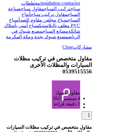
installation contractor
مخططات
سياج
تركيب السياج
مقاول سياج
صناعة
السياج
مقاول تركيب سياج
أنواع
السياج
سياج مجلفن مقاوم للصدأ
سياج
PVC مغلف بالبلاستيك
سياج أمني بأسلاك
شائكة
مصانع السياج
مصنع شبوك في
الرياض
مصنع شبوك بجدة ومكة المكرمة
مشاركات
Close
مقاول متخصص في تركيب مظلات
السيارات والمظلات الأخرى
0539515556
مقاول شبوك
4 سبتمبر 2025
1 دقيقة قراءة
مقاول متخصص في تركيب مظلات السيارات