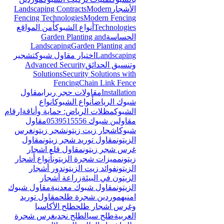
الأشجار
Modern
Landscaping Contracts
Fencing Technologies
Modern Fencing
Technologies
أنواع الشبوك
أمن المواقع
الحساسة
Garden Planting and
Landscaping
Garden Planting and
Landscaping
اختيار مقاول شبوك
تشجير
وتنسيق الحدائق
Advanced Security
Solutions
Security Solutions with
Fencing
Chain Link Fence
Installation
مقاولات حجر ربراب
مقاول
شبوك الرياض
أنواع الشبوك
انواع
الشبوك
مظلات الرياض: حماية وأناقة
ارقام
مقاولين شبوك 0539515556
مقاول
شبوك
اشجار زيت زيتون
شجر زيتون
غرس
الزيتون
مقاول توريد شجر زيتون
مقاول
غرس شجر زيتون
مقاول قلع اشجار
زيتون
مميزات شجرة الزيتون
أنواع أشجار
الزيتون
فوائد زيت الزيتون
دور أشجار
الزيتون في البيئة
زراعة أشجار
الزيتون
مقاول شبوك معدنية
مقاول شبوك
امنيه
موردين شجرة طلح
مقاول توريد
وغرس اشجار طلح
طلح الأكاسيا
العربية
طلح سيال
طلح نجدي
غرس شجرة