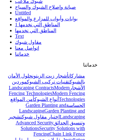
Γ
شبوك ملاعب
صيانة وإصلاح الشبوك والسياج
Untitled
بوابات وأبواب للمزارع والمواقع
المناطق التي نخدمها 1
المناطق التي نخدمها
Text
مقاول شبوك
اتواصل معنا
خدماتنا
خدماتنا
مشاركات
أشجار زيت الزيتون
حلول الأمان
بالشبوك
تقنيات تركيب الشبوك
موردين
الأشجار
Modern
Landscaping Contracts
Fencing Technologies
Modern Fencing
Technologies
أنواع الشبوك
أمن المواقع
الحساسة
Garden Planting and
Landscaping
Garden Planting and
Landscaping
اختيار مقاول شبوك
تشجير
وتنسيق الحدائق
Advanced Security
Solutions
Security Solutions with
Fencing
Chain Link Fence
Installation
مقاولات حجر ربراب
مقاول