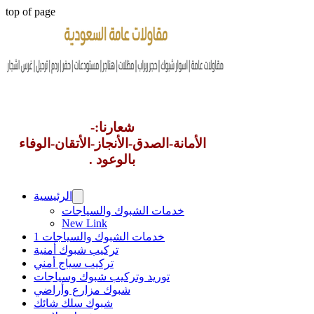
top of page
شعارنا:-
الأمانة-الصدق-الأنجاز-الأتقان-الوفاء
بالوعود .
الرئيسية
خدمات الشبوك والسياجات
New Link
خدمات الشبوك والسياجات 1
تركيب شبوك أمنية
تركيب سياج أمني
توريد وتركيب شبوك وسياجات
شبوك مزارع وأراضي
شبوك سلك شائك