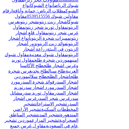
شبوك الرياض
أنواع الشبوك
انواع
الشبوك
مظلات الرياض: حماية وأناقة
ارقام
مقاولين شبوك 0539515556
مقاول
شبوك
اشجار زيت زيتون
شجر زيتون
غرس
الزيتون
مقاول توريد شجر زيتون
مقاول
غرس شجر زيتون
مقاول قلع اشجار
زيتون
مميزات شجرة الزيتون
أنواع أشجار
الزيتون
فوائد زيت الزيتون
دور أشجار
الزيتون في البيئة
زراعة أشجار
الزيتون
مقاول شبوك معدنية
مقاول شبوك
امنيه
موردين شجرة طلح
مقاول توريد
وغرس اشجار طلح
طلح الأكاسيا
العربية
طلح سيال
طلح نجدي
غرس شجرة
طلح
اشجار الطلح
طلح سلالي
موردين
اشجار السدر
فوائد شجرة السدر
مورد
اشجار السدر
مورد اشجار سدر
توريد
اشجار السدر
مقاول توريد سدر
مشاتل
سدر
غرس شجر السدر
غرس اشجار
السدر
تشجير الاستراحات
تشجير
المخططات السكنية
تشجير الأراضي
المتدهورة
تشجير المدن
تشجير المناطق
الصحراوية
تشجير المزارع
موردين تشجير
عام في السعودية
مقاو ل غرس جميع