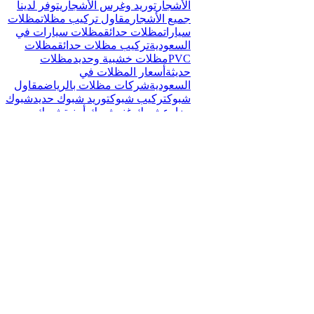
الأشجار
توريد وغرس الأشجار
يتوفر لدينا
جميع الأشجار
مقاول تركيب مظلات
مظلات
سيارات
مظلات حدائق
مظلات سيارات في
السعودية
تركيب مظلات حدائق
مظلات
PVC
مظلات خشبية وحديد
مظلات
حديثة
أسعار المظلات في
السعودية
شركات مظلات بالرياض
مقاول
شبوك
تركيب شبوك
توريد شبوك حديد
شبوك
مزارع
شبوك غنم
شبوك أمنية
شبوك
للمزارع
شبوك شائكة (أمنية)
شبوك طرق
ومشاريع
مقاول شبوك الرياض
مقاول
شبوك في الرياض
مقاول تركيب شبوك
في الرياض
مقاولات شبوك في
الرياض
أفضل مقاول شبوك
fence
installation contractor
مخططات
سياج
تركيب السياج
مقاول سياج
صناعة
السياج
مقاول تركيب سياج
أنواع
السياج
سياج مجلفن مقاوم للصدأ
سياج
PVC مغلف بالبلاستيك
سياج أمني بأسلاك
شائكة
مصانع السياج
مصنع شبوك في
الرياض
مصنع شبوك بجدة ومكة المكرمة
Advanced Security Solutions
Close
المنشورات قريبًا